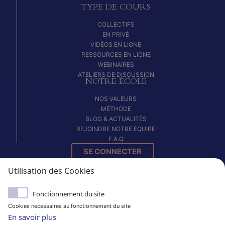
TYPE DE COURS
COLLECTIFS
EN PRIVÉ
VIDÉOS EN LIGNE
RESSOURCES EN LIGNE
WEBINAIRES
ATELIERS DE DISCUSSION
NOTRE ÉCOLE
NOS VALEURS
MÉTHODE
BLOG & ACTUALITÉS
REJOINDRE NOTRE ÉQUIPE
F.A.Q
SE CONNECTER
Utilisation des Cookies
S'INSCRIRE
Fonctionnement du site
NOUS CONTACTER
Cookies necessaires au fonctionnement du site
En savoir plus