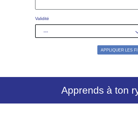
Validité
---
APPLIQUER LES F
Apprends à ton r