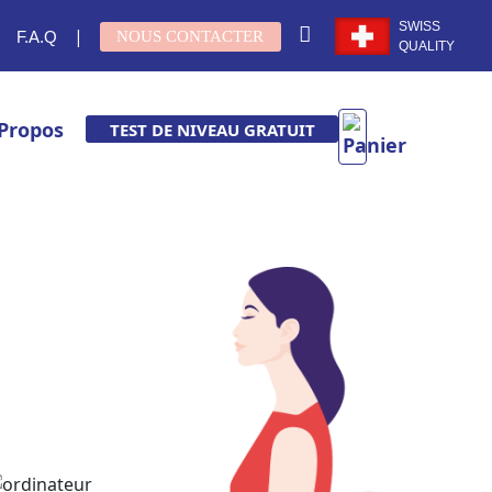
SWISS
|
F.A.Q
NOUS CONTACTER
QUALITY
 Propos
TEST DE NIVEAU GRATUIT