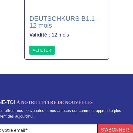
DEUTSCHKURS B1.1 -
12 mois
Validité :
12 mois
ACHETER
NE-TOI
À NOTRE LETTRE DE NOUVELLES
os offres, nos nouveautés et nos astuces sur comment apprendre plus
ent dès aujourd'hui.
S'ABONNER